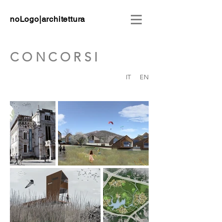
noLogo|architettura
CONCORSI
IT
EN