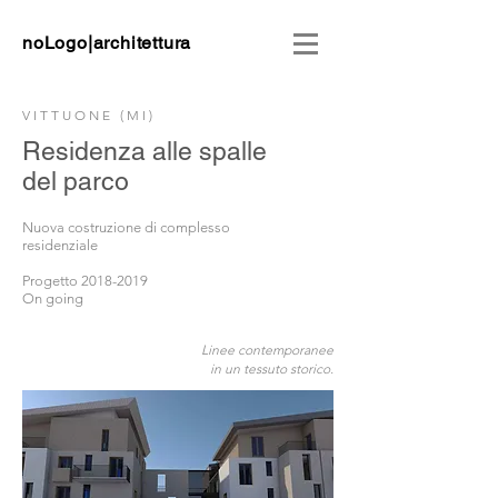
noLogo|architettura
VITTUONE (MI)
Residenza alle spalle
del parco
Nuova costruzione di complesso
residenziale
Progetto
2018-2019
On going
Linee contemporanee
in un tessuto storico.