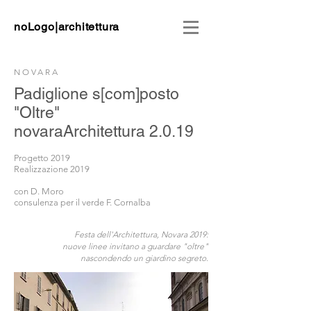
noLogo|architettura
NOVARA
Padiglione s[com]posto
"Oltre"
novaraArchitettura 2.0.19
Progetto 2019
Realizzazione 2019
con D. Moro
consulenza per il verde F. Cornalba
Festa dell'Architettura, Novara 2019:
nuove linee invitano a guardare "oltre"
nascondendo un giardino segreto.